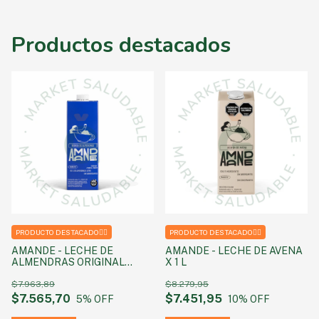
Productos destacados
PRODUCTO DESTACADO❤️‍🔥
PRODUCTO DESTACADO❤️‍🔥
AMANDE - LECHE DE
AMANDE - LECHE DE AVENA
ALMENDRAS ORIGINAL
X 1 L
BARISTA X 1 L
$7.963,89
$8.279,95
$7.565,70
$7.451,95
5
% OFF
10
% OFF