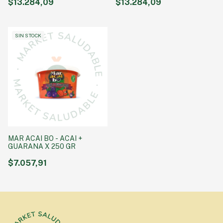
$13.284,09
$13.284,09
SIN STOCK
MAR ACAI BO - ACAI +
GUARANA X 250 GR
$7.057,91