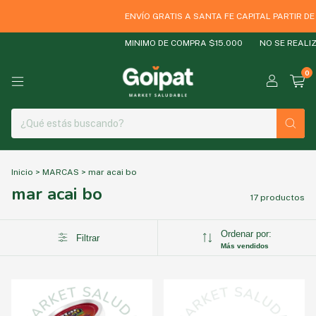
ENVÍO GRATIS A SANTA FE CAPITAL PARTIR DE $
MINIMO DE COMPRA $15.000
NO SE REALIZA
0
Inicio
>
MARCAS
>
mar acai bo
mar acai bo
17 productos
Ordenar por:
Filtrar
Más vendidos