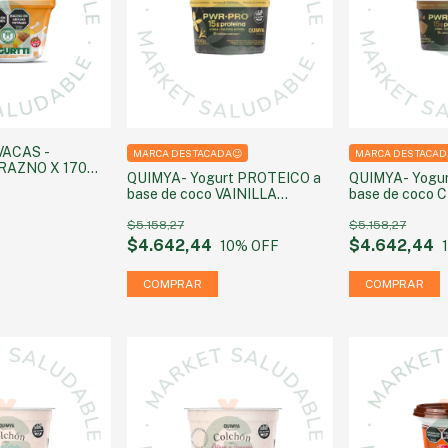
VACAS -
MARCA DESTACADA😉
MARCA DESTACAD
RAZNO X 170
QUIMYA- Yogurt PROTEICO a
QUIMYA- Yogu
base de coco VAINILLA
base de coco
CARAMEL SIN AZUCAR 160g
SIN AZUCAR 1
$5.158,27
$5.158,27
$4.642,44
$4.642,44
10
% OFF