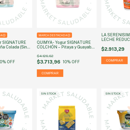
LA SERENISIM
DA😉
MARCA DESTACADA😉
LECHE REDUC
ur SIGNATURE
QUIMYA- Yogur SIGNATURE
LACTOSA X 3
a Colada (Sin
COLCHÓN – Pitaya y Guayaba
$2.913,29
da) 160g
(Sin azúcar agregada) 160g
$4.126,62
$3.713,96
10
% OFF
10
% OFF
SIN STOCK
SIN STOCK