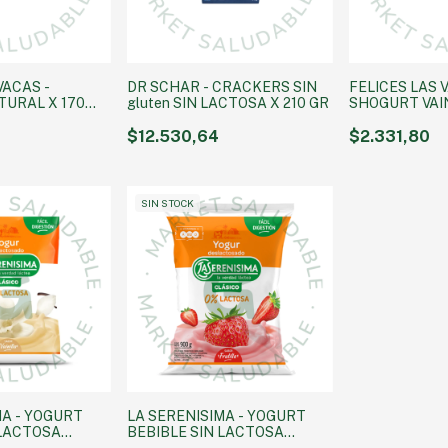
VACAS -
DR SCHAR - CRACKERS SIN
FELICES LAS 
URAL X 170
gluten SIN LACTOSA X 210 GR
SHOGURT VAIN
GRS
$12.530,64
$2.331,80
SIN STOCK
MA - YOGURT
LA SERENISIMA - YOGURT
 LACTOSA
BEBIBLE SIN LACTOSA