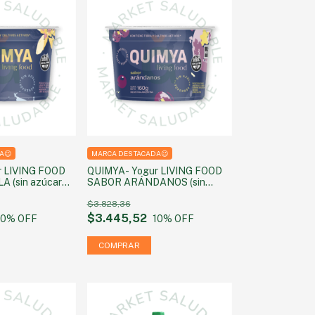
A😉
MARCA DESTACADA😉
r LIVING FOOD
QUIMYA- Yogur LIVING FOOD
A (sin azúcar
SABOR ARÁNDANOS (sin
60g
azúcar agregada) 160g
$3.828,36
$3.445,52
10
% OFF
10
% OFF