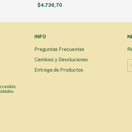
LA X 900 ML
SABOR FRUTILLA X 900 ML
$4.736,70
INFO
N
Preguntas Frecuentes
Re
Cambios y Devoluciones
Entrega de Productos
ccesible,
sidades.