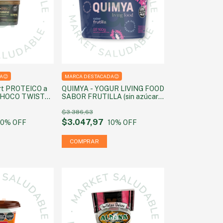
A😉
MARCA DESTACADA😉
rt PROTEICO a
QUIMYA - YOGUR LIVING FOOD
 CHOCO TWIST
SABOR FRUTILLA (sin azúcar
60g
agregada) 160g
$3.386,63
$3.047,97
10
% OFF
10
% OFF