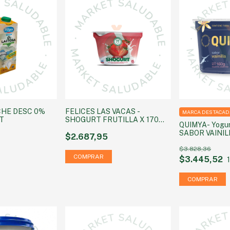
CHE DESC 0%
FELICES LAS VACAS -
MARCA DESTACAD
LT
SHOGURT FRUTILLA X 170
QUIMYA- Yogu
GRS
SABOR VAINILL
$2.687,95
agregada) x 1
$3.828,36
$3.445,52