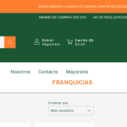
ENVÍO GRATIS A SANTA FE CAPITAL PARTIR DE $60000
MINIMO DE COMPRA $15.000
NO SE REALIZAN ENVIOS 
Entrá
/
Carrito
(
0
)
Registráte
$0,00
Nosotros
Contacto
Mayorista
RODUCTO
ESTILO DE VIDA
MARCAS
SIN GLUT
FRANQUICIAS
Ordenar por