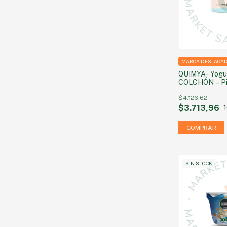
MARCA DESTACA
QUIMYA- Yog
COLCHÓN – Piñ
azúcar agrega
$4.126,62
$3.713,96
SIN STOCK