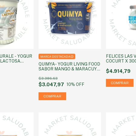
URALE - YOGUR
FELICES LAS 
MARCA DESTACADA😉
 LACTOSA
COCURT X 30
QUIMYA- YOGUR LIVING FOOD
AZUCAR X 400 G
SABOR MANGO & MARACUYÁ
$4.914,79
(sin azúcar agregada) 160g
$3.386,63
$3.047,97
10
% OFF