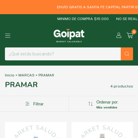
ENVÍO GRATIS A SANTA FE CAPITAL PARTIR D
MINIMO DE COMPRA $15.000
NO SE REALI
0
Inicio
>
MARCAS
>
PRAMAR
PRAMAR
4 productos
Ordenar por:
Filtrar
Más vendidos