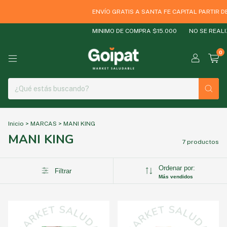
ENVÍO GRATIS A SANTA FE CAPITAL PARTIR DE
MINIMO DE COMPRA $15.000
NO SE REALIZ
0
Inicio
>
MARCAS
>
MANI KING
MANI KING
7 productos
Ordenar por:
Filtrar
Más vendidos