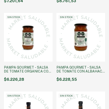
$7.201,64
$8.761,53
SIN STOCK
SIN STOCK
PAMPA GOURMET - SALSA
PAMPA GOURMET - SALSA
DE TOMATE ORGANICA CON
DE TOMATE CON ALBAHACA
CEBOLLA x 330 GR
FRESCA Y AJO x 330 GR
$6.226,28
$6.228,55
SIN STOCK
SIN STOCK