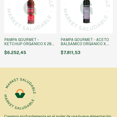
PAMPA GOURMET -
PAMPA GOURMET - ACETO
KETCHUP ORGANICO X 285
BALSAMICO ORGANICO X
gr
250 GR
$6.252,45
$7.811,53
Creemos profundamente en el poder de una buena alimentación