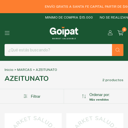
ENVÍO GRATIS A SANTA FE CAPITAL PARTIR DE $6
MINIMO DE COMPRA $15.000
NO SE REALIZAN 
0
Inicio
>
MARCAS
>
AZEITUNATO
AZEITUNATO
2 productos
Ordenar por:
Filtrar
Más vendidos