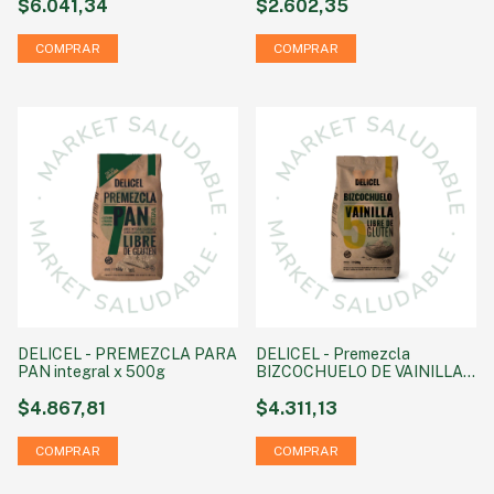
$6.041,34
$2.602,35
DELICEL - PREMEZCLA PARA
DELICEL - Premezcla
PAN integral x 500g
BIZCOCHUELO DE VAINILLA x
500g
$4.867,81
$4.311,13