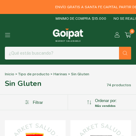
ENVÍO GRATIS A SANTA FE CAPITAL PARTIR DE $
MINIMO DE COMPRA $15.000
NO SE REALIZA
0
Inicio
>
Tipo de producto
>
Harinas
>
Sin Gluten
Sin Gluten
74 productos
Ordenar por:
Filtrar
Más vendidos