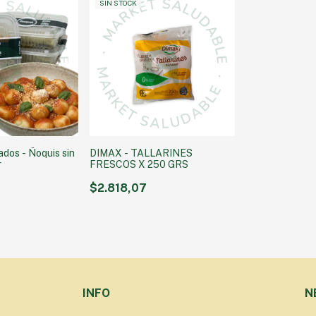
SIN STOCK
dos - Ñoquis sin
DIMAX - TALLARINES
r
FRESCOS X 250 GRS
$2.818,07
INFO
N