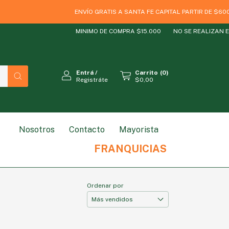
ENVÍO GRATIS A SANTA FE CAPITAL PARTIR DE $6000
MINIMO DE COMPRA $15.000
NO SE REALIZAN EN
Entrá
/
Carrito
(
0
)
Registráte
$0,00
Nosotros
Contacto
Mayorista
RODUCTO
ESTILO DE VIDA
MARCAS
SIN GLUT
FRANQUICIAS
Ordenar por