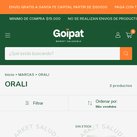
ENVÍO GRATIS A SANTA FE CAPITAL PARTIR DE $60000
PAGÁ CON TO
MINIMO DE COMPRA $15.000
NO SE REALIZAN ENVIOS DE PRODUCTO
0
Inicio
>
MARCAS
>
ORALI
ORALI
2 productos
Ordenar por:
Filtrar
Más vendidos
SIN STOCK