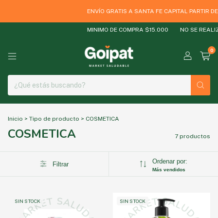
ENVÍO GRATIS A SANTA FE CAPITAL PARTIR DE
MINIMO DE COMPRA $15.000
NO SE REALIZ
0
Inicio
>
Tipo de producto
>
COSMETICA
COSMETICA
7 productos
Ordenar por:
Filtrar
Más vendidos
SIN STOCK
SIN STOCK