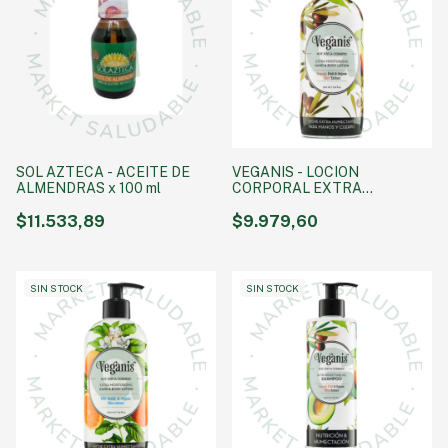
SOL AZTECA - ACEITE DE
VEGANIS - LOCION
ALMENDRAS x 100 ml
CORPORAL EXTRA
HUMECTANTE (PALTA Y
$11.533,89
EXTRACTO ORGANICO DE
$9.979,60
OLIVA) X 500GR
SIN STOCK
SIN STOCK