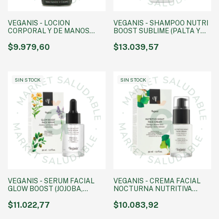
VEGANIS - LOCION
VEGANIS - SHAMPOO NUTRI
CORPORAL Y DE MANOS
BOOST SUBLIME (PALTA Y
EXTRA HUMECTANTE X
EXTRACTO ORGANICO DE
500G
$9.979,60
OLIVA) X 400ML
$13.039,57
SIN STOCK
SIN STOCK
VEGANIS - SERUM FACIAL
VEGANIS - CREMA FACIAL
GLOW BOOST (JOJOBA,
NOCTURNA NUTRITIVA
LAVANDA Y CALENDULA) X
(GINKGO BILOBA Y OLIVA
30ML
$11.022,77
ORGANICO) X 30ML
$10.083,92