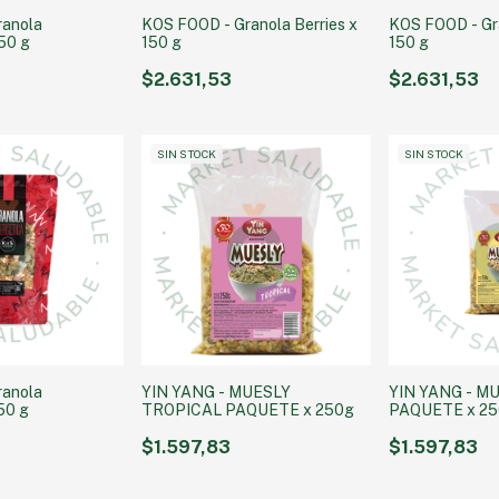
ranola
KOS FOOD - Granola Berries x
KOS FOOD - Gra
150 g
150 g
150 g
$2.631,53
$2.631,53
SIN STOCK
SIN STOCK
ranola
YIN YANG - MUESLY
YIN YANG - 
50 g
TROPICAL PAQUETE x 250g
PAQUETE x 2
$1.597,83
$1.597,83