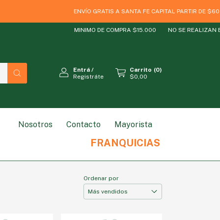
ENVÍO GRATIS A SANTA FE CAPITAL PARTIR DE $60000
MINIMO DE COMPRA $15.000
NO SE REALIZAN ENVI
Entrá
/
Carrito
(
0
)
Registráte
$0,00
Nosotros
Contacto
Mayorista
RODUCTO
ESTILO DE VIDA
MARCAS
SIN GLUT
FRANQUICIAS
Ordenar por