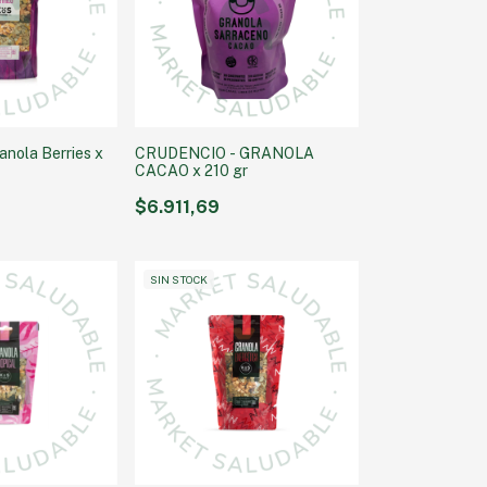
nola Berries x
CRUDENCIO - GRANOLA
CACAO x 210 gr
$6.911,69
SIN STOCK