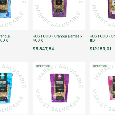
ranola
KOS FOOD - Granola Berries x
KOS FOOD - Gra
400 g
400 g
1kg
$5.847,84
$12.183,01
SIN STOCK
SIN STOCK