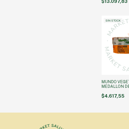
$13.097,83
SIN STOCK
MUNDO VEGET
MEDALLON D
YAMANI, CHO
Y ZANAHORIA 
$4.617,55
GRS