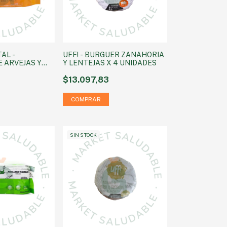
AL -
UFF! - BURGUER ZANAHORIA
 ARVEJAS Y
Y LENTEJAS X 4 UNIDADES
EBOZADAS CON
ILLAS X 4 UN.
$13.097,83
SIN STOCK