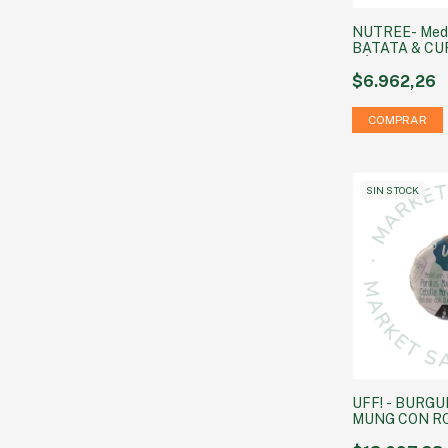
NUTREE- Meda
BATATA & CU
SÉSAMO NEGR
$6.962,26
SIN STOCK
UFF! - BURG
MUNG CON R
UNIDADES