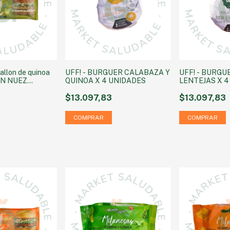
llon de quinoa
UFF! - BURGUER CALABAZA Y
UFF! - BURGU
ON NUEZ
QUINOA X 4 UNIDADES
LENTEJAS X 
u
$13.097,83
$13.097,83