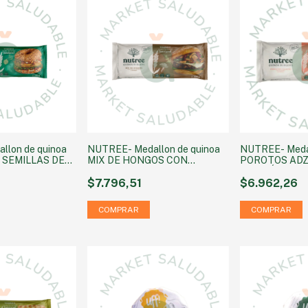
llon de quinoa
NUTREE- Medallon de quinoa
NUTREE- Medal
 SEMILLAS DE
MIX DE HONGOS CON
POROTOS ADZ
POROTOS NEGROS &
MORRÓN & PER
ROMERO x 4u
$7.796,51
$6.962,26