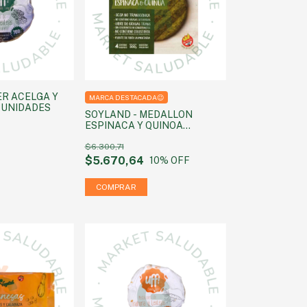
ER ACELGA Y
MARCA DESTACADA😉
4 UNIDADES
SOYLAND - MEDALLON
ESPINACA Y QUINOA
FORTIFICADOS SIN GLUTEN X
300 GRS
$6.300,71
$5.670,64
10
% OFF