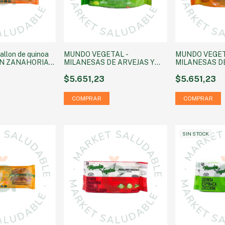
llon de quinoa
MUNDO VEGETAL -
MUNDO VEGET
ON ZANAHORIA &
MILANESAS DE ARVEJAS Y
MILANESAS DE
ESPINACA, REBOZADAS CON
CALABAZA, R
QUINOA Y SEMILLAS X 4 UN.
$5.651,23
QUINOA Y SEM
$5.651,23
400 GRS
400 GRS
SIN STOCK