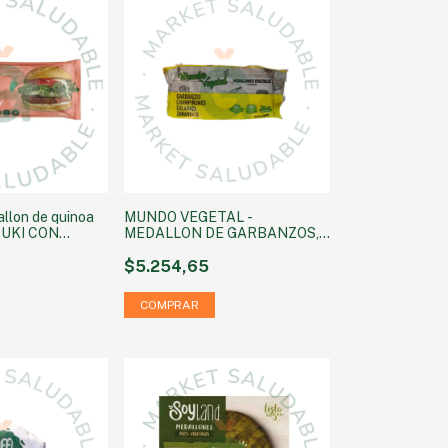
lon de quinoa
MUNDO VEGETAL -
UKI CON
MEDALLON DE GARBANZOS,
EJIL x 4u
HONGOS, CABALABAZA Y
ZANAHORIA X 4 UN. 400 GRS
$5.254,65