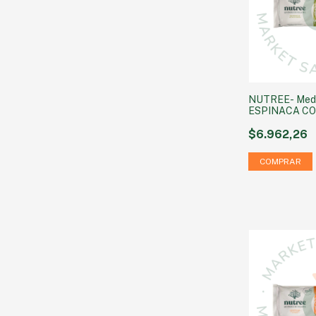
NUTREE- Meda
ESPINACA C
MOSCADA x 4
$6.962,26