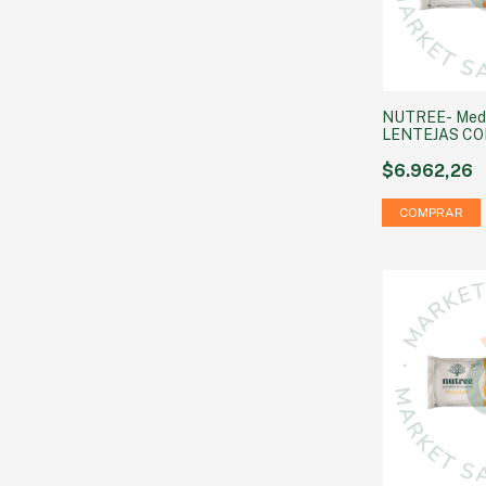
NUTREE- Meda
LENTEJAS​ C
PUERRO x 4u
$6.962,26