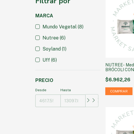
Filtrar por
MARCA
Mundo Vegetal (8)
Nutree (6)
Soyland (1)
Uff (6)
NUTREE- Meda
BRÓCOLI​ CON
LINO x 4u
$6.962,26
PRECIO
Desde
Hasta