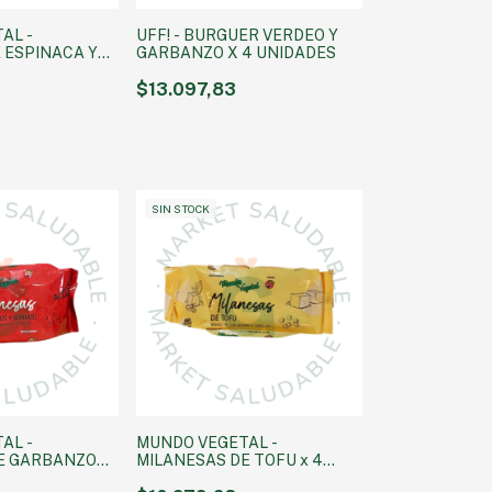
AL -
UFF! - BURGUER VERDEO Y
 ESPINACA Y
GARBANZO X 4 UNIDADES
UN. 400 GRS
$13.097,83
SIN STOCK
AL -
MUNDO VEGETAL -
E GARBANZOS
MILANESAS DE TOFU x 4
UNIDADES