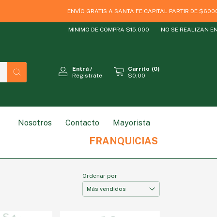
ENVÍO GRATIS A SANTA FE CAPITAL PARTIR DE $60000
MINIMO DE COMPRA $15.000
NO SE REALIZAN ENVIOS
Entrá
/
Carrito
(
0
)
Registráte
$0,00
Nosotros
Contacto
Mayorista
RODUCTO
ESTILO DE VIDA
MARCAS
SIN GLUT
FRANQUICIAS
Ordenar por