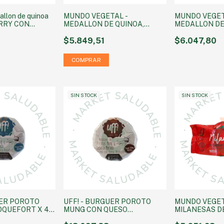
llon de quinoa
MUNDO VEGETAL -
MUNDO VEGET
RRY CON
MEDALLON DE QUINOA,
MEDALLON DE
O x 4u
CEBOLLA CARAMELIZADA Y
ZUCHINNI X4 
ZANAHORIA X 4 UN. 400 GRS
$5.849,51
$6.047,80
SIN STOCK
SIN STOCK
UER POROTO
UFF! - BURGUER POROTO
MUNDO VEGET
OQUEFORT X 4
MUNG CON QUESO
MILANESAS D
AHUMADOX 4 UNIDADES
Y BONIATO