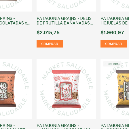
RAINS -
PATAGONIA GRAINS - DELIS
PATAGONIA GR
COLATADAS x
DE FRUTILLA BAÑANADAS
HOJUELAS DE 
EN CHOCOLATE x 50g
$2.015,75
$1.960,97
SIN STOCK
RAINS -
PATAGONIA GRAINS -
PATAGONIA GR