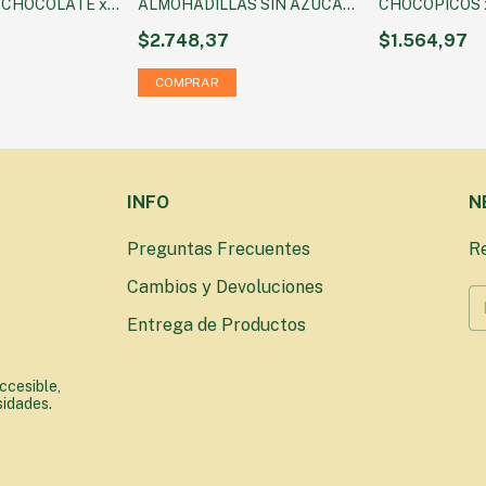
 CHOCOLATE x
ALMOHADILLAS SIN AZUCAR
CHOCOPICOS x
FRUTILLA x 100 g
$2.748,37
$1.564,97
INFO
N
Preguntas Frecuentes
Re
Cambios y Devoluciones
Entrega de Productos
ccesible,
sidades.