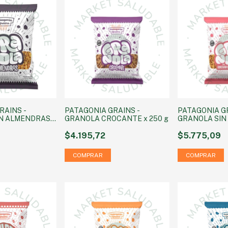
RAINS -
PATAGONIA GRAINS -
PATAGONIA GR
N ALMENDRAS x
GRANOLA CROCANTE x 250 g
GRANOLA SIN
g
$4.195,72
$5.775,09