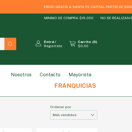
ENVÍO GRATIS A SANTA FE CAPITAL PARTIR DE $60000
MINIMO DE COMPRA $15.000
NO SE REALIZAN ENVI
Entrá
/
Carrito
(
0
)
Registráte
$0,00
Nosotros
Contacto
Mayorista
RODUCTO
ESTILO DE VIDA
MARCAS
SIN GLUT
FRANQUICIAS
Ordenar por