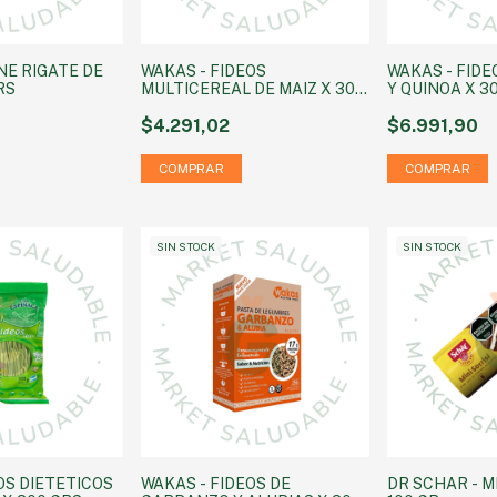
NE RIGATE DE
WAKAS - FIDEOS
WAKAS - FIDE
RS
MULTICEREAL DE MAIZ X 300
Y QUINOA X 3
GRS
$4.291,02
$6.991,90
SIN STOCK
SIN STOCK
OS DIETETICOS
WAKAS - FIDEOS DE
DR SCHAR - MI