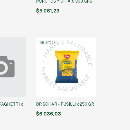
POROTOS Y CHIA X 300 GRS
$5.081,23
SIN STOCK
PAGHETTI x
DR SCHAR - FUSILLI x 250 GR
$6.036,03