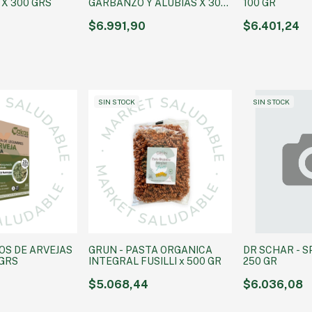
 X 300 GRS
GARBANZO Y ALUBIAS X 300
100 GR
GRS
$6.991,90
$6.401,24
SIN STOCK
SIN STOCK
EOS DE ARVEJAS
GRUN - PASTA ORGANICA
DR SCHAR - S
 GRS
INTEGRAL FUSILLI x 500 GR
250 GR
$5.068,44
$6.036,08