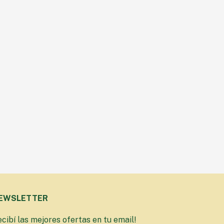
EWSLETTER
cibí las mejores ofertas en tu email!