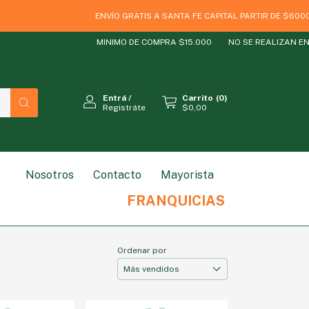
ENVÍO GRATIS A SANTA FE CAPITAL PARTIR DE $60000
MINIMO DE COMPRA $15.000
NO SE REALIZAN ENVIOS
Entrá
/
Carrito
(
0
)
Registráte
$0,00
Nosotros
Contacto
Mayorista
RODUCTO
ESTILO DE VIDA
MARCAS
SIN GLUT
FRANQUICIAS
Ordenar por