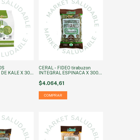
OS
CERAL - FIDEO tirabuzon
DE KALE X 300
INTEGRAL ESPINACA X 300
GRS GRS
$4.064,61