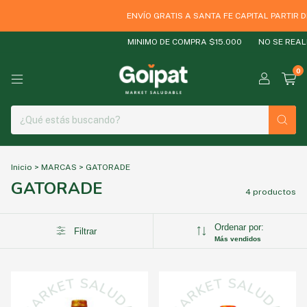
ENVÍO GRATIS A SANTA FE CAPITAL PARTIR D
MINIMO DE COMPRA $15.000
NO SE REALI
0
Inicio
>
MARCAS
>
GATORADE
GATORADE
4 productos
Ordenar por:
Filtrar
Más vendidos