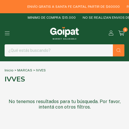
ENVÍO GRATIS A SANTA FE CAPITAL PARTIR DE $60000
P
MINIMO DE COMPRA $15.000
NO SE REALIZAN ENVIOS D
0
Inicio
>
MARCAS
>
IVVES
IVVES
No tenemos resultados para tu búsqueda. Por favor,
intentá con otros filtros.