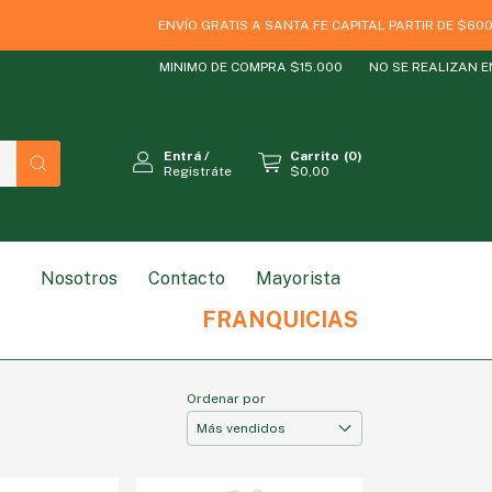
ENVÍO GRATIS A SANTA FE CAPITAL PARTIR DE $60000
MINIMO DE COMPRA $15.000
NO SE REALIZAN ENV
Entrá
/
Carrito
(
0
)
Registráte
$0,00
Nosotros
Contacto
Mayorista
RODUCTO
ESTILO DE VIDA
MARCAS
SIN GLUT
FRANQUICIAS
Ordenar por