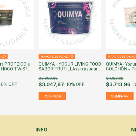
DA😉
MARCA DESTACADA😉
MARCA DESTACAD
rt PROTEICO a
QUIMYA - YOGUR LIVING FOOD
QUIMYA- Yogu
 CHOCO TWIST
SABOR FRUTILLA (sin azúcar
COLCHÓN – Piñ
160g
agregada) 160g
azúcar agrega
$3.386,63
$4.126,62
$3.047,97
$3.713,96
10
% OFF
10
% OFF
1
INFO
N