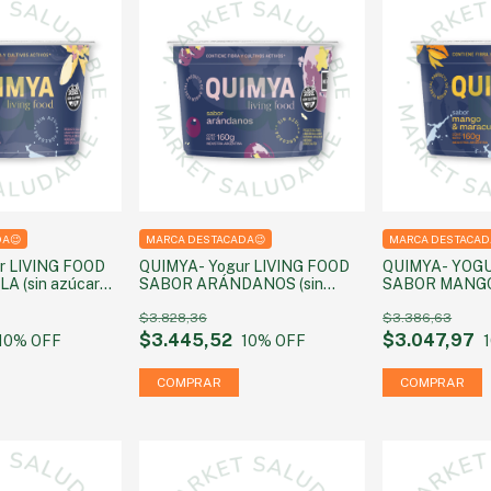
DA😉
MARCA DESTACADA😉
MARCA DESTACAD
r LIVING FOOD
QUIMYA- Yogur LIVING FOOD
QUIMYA- YOGU
A (sin azúcar
SABOR ARÁNDANOS (sin
SABOR MANG
60g
azúcar agregada) 160g
(sin azúcar ag
$3.828,36
$3.386,63
$3.445,52
$3.047,97
10
% OFF
10
% OFF