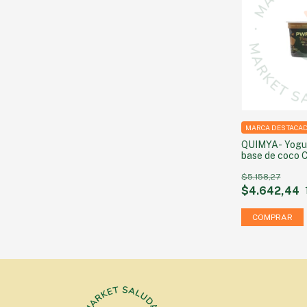
MARCA DESTACA
QUIMYA- Yogu
base de coco
SIN AZUCAR 
$5.158,27
$4.642,44