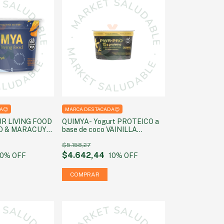
A😉
MARCA DESTACADA😉
R LIVING FOOD
QUIMYA- Yogurt PROTEICO a
O & MARACUYÁ
base de coco VAINILLA
regada) 160g
CARAMEL SIN AZUCAR 160g
$5.158,27
$4.642,44
10
% OFF
10
% OFF