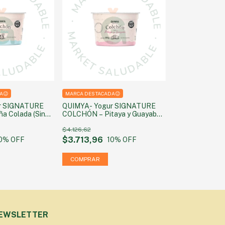
A😉
MARCA DESTACADA😉
r SIGNATURE
QUIMYA- Yogur SIGNATURE
a Colada (Sin
COLCHÓN – Pitaya y Guayaba
da) 160g
(Sin azúcar agregada) 160g
$4.126,62
$3.713,96
0
% OFF
10
% OFF
EWSLETTER