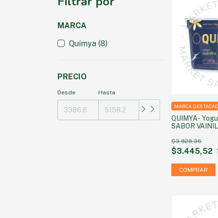
Filtrar por
MARCA
Quimya (8)
PRECIO
Desde
Hasta
MARCA DESTACA
QUIMYA- Yogu
SABOR VAINILL
agregada) x 1
$3.828,36
$3.445,52