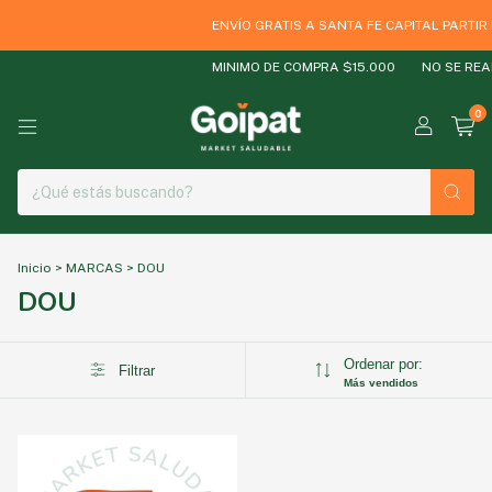
ENVÍO GRATIS A SANTA FE CAPITAL PARTIR
MINIMO DE COMPRA $15.000
NO SE REA
0
Inicio
>
MARCAS
>
DOU
DOU
Ordenar por:
Filtrar
Más vendidos