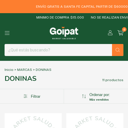
ENVÍO GRATIS A SANTA FE CAPITAL PARTIR DE $60000
MINIMO DE COMPRA $15.000
NO SE REALIZAN ENVIO
0
Inicio
>
MARCAS
>
DONINAS
DONINAS
11 productos
Ordenar por:
Filtrar
Más vendidos