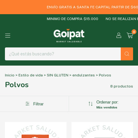
ENVÍO GRATIS A SANTA FE CAPITAL PARTIR DE $60
MINIMO DE COMPRA $15.000
NO SE REALIZAN E
0
Inicio
>
Estilo de vida
>
SIN GLUTEN
>
endulzantes
>
Polvos
Polvos
8 productos
Ordenar por:
Filtrar
Más vendidos