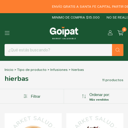
ENVÍO GRATIS A SANTA FE CAPITAL PARTIR DE
MINIMO DE COMPRA $15.000
NO SE REALIZ
0
Inicio
>
Tipo de producto
>
Infusiones
>
hierbas
hierbas
11 productos
Ordenar por:
Filtrar
Más vendidos