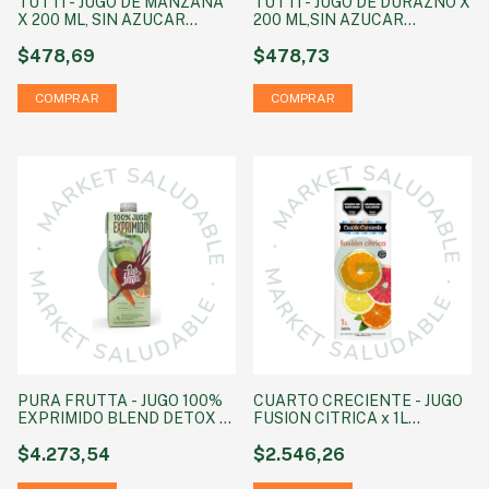
TUTTI - JUGO DE MANZANA
TUTTI - JUGO DE DURAZNO X
X 200 ML, SIN AZUCAR
200 ML,SIN AZUCAR
AGREGADA SIN TACC
AGREGADA SIN TACC
$478,69
$478,73
PURA FRUTTA - JUGO 100%
CUARTO CRECIENTE - JUGO
EXPRIMIDO BLEND DETOX - 1
FUSION CITRICA x 1L
LITRO
tetrapack
$4.273,54
$2.546,26