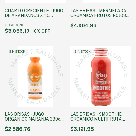
CUARTO CRECIENTE - JUGO
LAS BRISAS - MERMELADA
DE ARANDANOS X 1.5
ORGANICA FRUTOS ROJOS
LITROS
240 g SIN AZUCAR
$3.395,75
$4.904,96
$3.056,17
10
% OFF
SIN STOCK
SIN STOCK
LAS BRISAS - JUGO
LAS BRISAS - SMOOTHIE
ORGANICO NARANJA 330cc
ORGANICO MULTIFRUTA
SIN AZUCAR
330cc
$2.586,76
$3.121,95