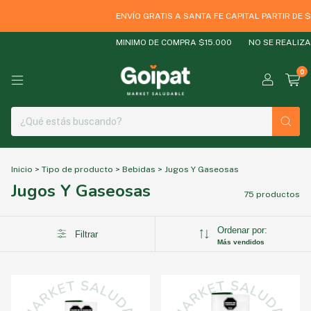
ENVÍO GRATIS A SANTA FE CAPITAL PARTIR DE $600
MINIMO DE COMPRA $15.000
NO SE REALIZAN EN
0
Inicio
>
Tipo de producto
>
Bebidas
>
Jugos Y Gaseosas
Jugos Y Gaseosas
75 productos
Ordenar por:
Filtrar
Más vendidos