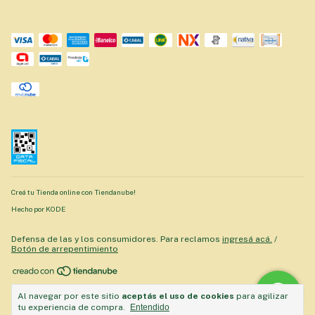
Creá tu Tienda online con Tiendanube!
Hecho por KODE
Defensa de las y los consumidores. Para reclamos
ingresá acá.
/
Botón de arrepentimiento
Copyright Goipat - Market Saludable - 2026. Todos los derechos
Al navegar por este sitio
aceptás el uso de cookies
para agilizar
reservados.
tu experiencia de compra.
Entendido