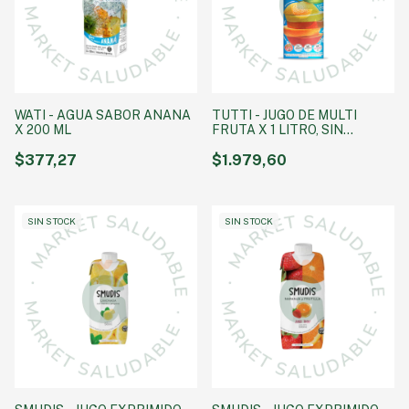
WATI - AGUA SABOR ANANA
TUTTI - JUGO DE MULTI
X 200 ML
FRUTA X 1 LITRO, SIN
AZUCAR AGREGADA SIN
$377,27
TACC
$1.979,60
SIN STOCK
SIN STOCK