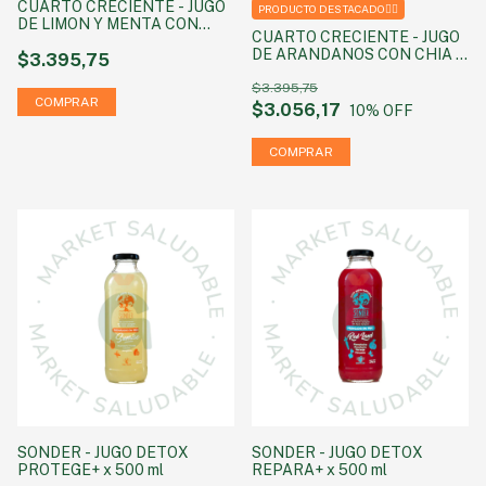
CUARTO CRECIENTE - JUGO
PRODUCTO DESTACADO❤️‍🔥
DE LIMON Y MENTA CON
CUARTO CRECIENTE - JUGO
JENGIBRE CON STEVIA X 1.5
DE ARANDANOS CON CHIA X
LITROS
$3.395,75
1.5 LITROS
$3.395,75
$3.056,17
10
% OFF
SONDER - JUGO DETOX
SONDER - JUGO DETOX
PROTEGE+ x 500 ml
REPARA+ x 500 ml