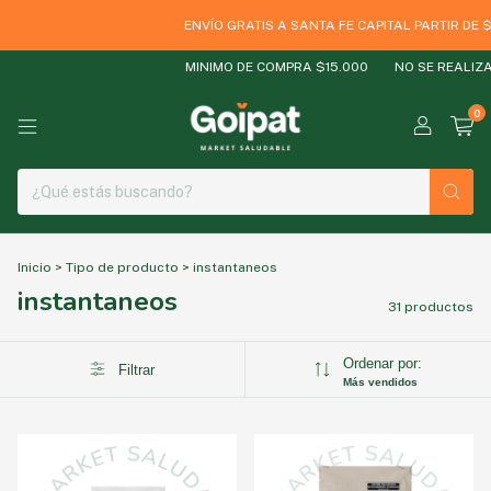
ENVÍO GRATIS A SANTA FE CAPITAL PARTIR DE $600
MINIMO DE COMPRA $15.000
NO SE REALIZAN E
0
Inicio
>
Tipo de producto
>
instantaneos
instantaneos
31 productos
Ordenar por:
Filtrar
Más vendidos