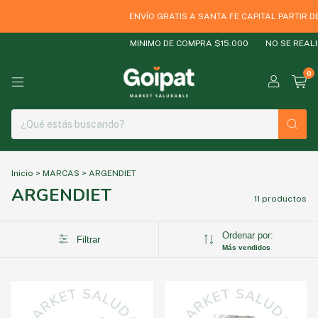
ENVÍO GRATIS A SANTA FE CAPITAL PARTIR DE
MINIMO DE COMPRA $15.000
NO SE REALIZ
0
Inicio
>
MARCAS
>
ARGENDIET
ARGENDIET
11 productos
Ordenar por:
Filtrar
Más vendidos